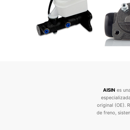
AISIN
es una
especializad
original (OE).
de freno, sist