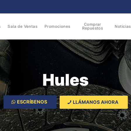
Comprar
s
Sala de Ventas
Promociones
Noticias
Repuestos
Hules
ESCRÍBENOS
LLÁMANOS AHORA